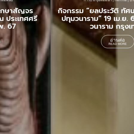
การประชุมสัมมนา
|
กิจกรรม
|
ประชาสัมพันธ์
กิจกรรม “ยลประวัติ ทัศนาพุทธศิลป์ วัด
ปทุมวนาราม” 19 เม.ย. 66 ณ วัดปทุม
วนาราม กรุงเทพฯ
อ่านต่อ
READ MORE